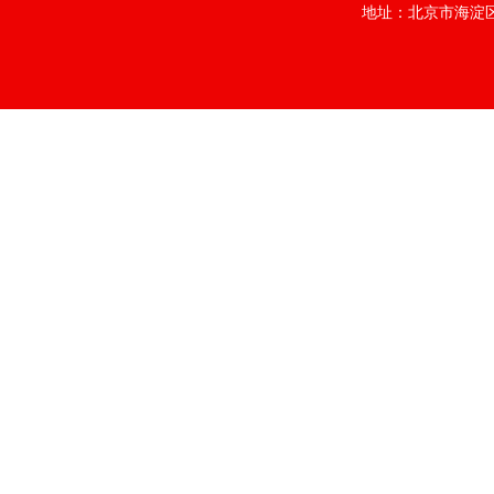
地址：北京市海淀区中央档