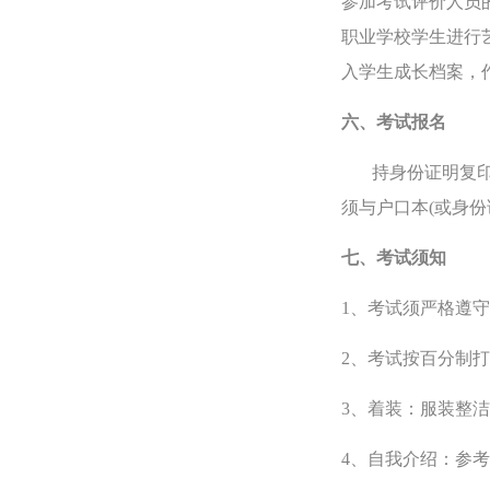
参加考试评价人员
职业学校学生进行
入学生成长档案，
六、考试报名
持身份证明复印
须与户口本(或身份
七、考试须知
1、考试须严格遵守
2、考试按百分制打分
3、着装：服装整
4、自我介绍：参考