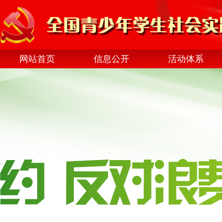
网站首页
信息公开
活动体系